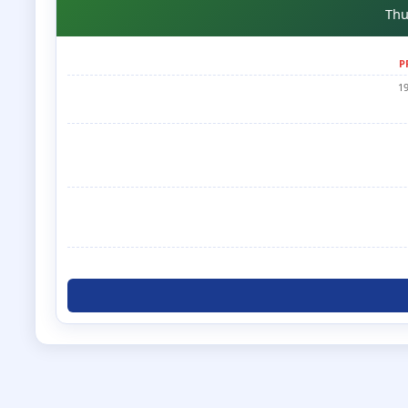
Thu
P
19