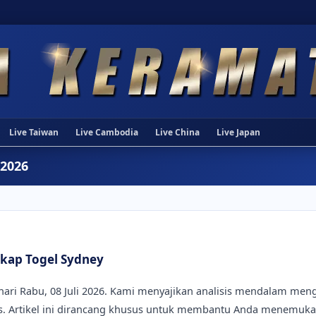
Live Taiwan
Live Cambodia
Live China
Live Japan
 2026
ngkap Togel Sydney
hari Rabu, 08 Juli 2026. Kami menyajikan analisis mendalam men
ls. Artikel ini dirancang khusus untuk membantu Anda menemuk