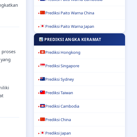
ingkatkan
Prediksi Paito Warna China
▸
Prediksi Paito Warna Japan
▸
PREDIKSI ANGKA KERAMAT
i proses
Prediksi Hongkong
▸
 yang
Prediksi Singapore
▸
Prediksi Sydney
▸
iliki
Prediksi Taiwan
▸
at
Prediksi Cambodia
▸
Prediksi China
▸
Prediksi Japan
▸