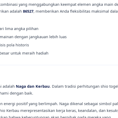
 kombinasi yang menggabungkan keempat elemen angka main d
erikan adalah
86527
, memberikan Anda fleksibilitas maksimal dal
i lima angka pilihan
rmainan dengan jangkauan lebih luas
sis pola historis
besar untuk meraih hadiah
ni adalah
Naga dan Kerbau
. Dalam tradisi perhitungan shio toge
hami dengan baik.
energi positif yang berlimpah. Naga dikenal sebagai simbol pa
Shio Kerbau merepresentasikan kerja keras, keandalan, dan kesu
ukkan bahwa keberuntungan akan berpihak pada mereka yang