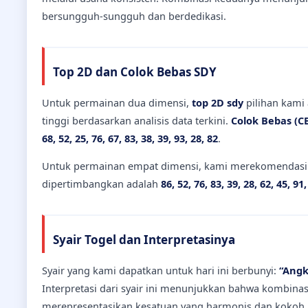
bersungguh-sungguh dan berdedikasi.
Top 2D dan Colok Bebas SDY
Untuk permainan dua dimensi,
top 2D sdy
pilihan kami
tinggi berdasarkan analisis data terkini.
Colok Bebas (C
68, 52, 25, 76, 67, 83, 38, 39, 93, 28, 82
.
Untuk permainan empat dimensi, kami merekomendas
dipertimbangkan adalah
86, 52, 76, 83, 39, 28, 62, 45, 91,
Syair Togel dan Interpretasinya
Syair yang kami dapatkan untuk hari ini berbunyi:
“Angk
Interpretasi dari syair ini menunjukkan bahwa kombinas
merepresentasikan kesatuan yang harmonis dan kokoh.