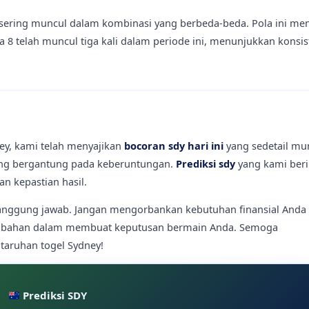
an 2 sering muncul dalam kombinasi yang berbeda-beda. Pola ini m
a 8 telah muncul tiga kali dalam periode ini, menunjukkan konsis
ney, kami telah menyajikan
bocoran sdy hari ini
yang sedetail mu
ang bergantung pada keberuntungan.
Prediksi sdy
yang kami ber
an kepastian hasil.
anggung jawab. Jangan mengorbankan kebutuhan finansial Anda
i tambahan dalam membuat keputusan bermain Anda. Semoga
taruhan togel Sydney!
Prediksi SDY