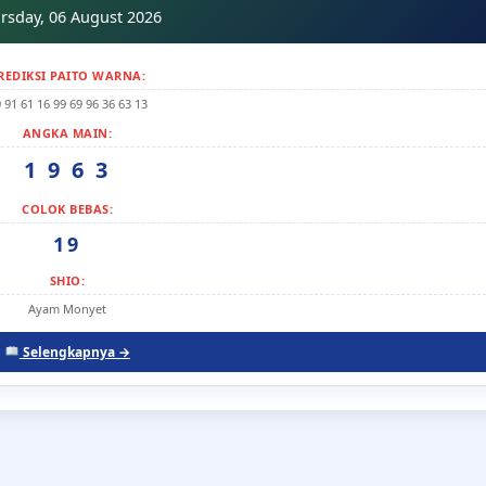
rsday, 06 August 2026
REDIKSI PAITO WARNA:
 91 61 16 99 69 96 36 63 13
ANGKA MAIN:
1 9 6 3
COLOK BEBAS:
19
SHIO:
Ayam Monyet
Selengkapnya →