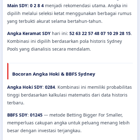
Main SDY: 0 2 8 4
menjadi rekomendasi utama. Angka ini
dipilih melalui seleksi ketat menggunakan berbagai rumus
yang terbukti akurat selama bertahun-tahun.
Angka Keramat SDY
hari ini:
52 63 22 57 48 07 10 29 28 15
.
Kombinasi ini dipilih berdasarkan pola historis Sydney
Pools yang dianalisis secara mendalam.
Bocoran Angka Hoki & BBFS Sydney
Angka Hoki SDY
:
0284
. Kombinasi ini memiliki probabilitas
tinggi berdasarkan kalkulasi matematis dari data historis
terbaru.
BBFS SDY
:
01245
— metode Betting Bigger For Smaller,
memperluas cakupan angka untuk peluang menang lebih
besar dengan investasi terjangkau.