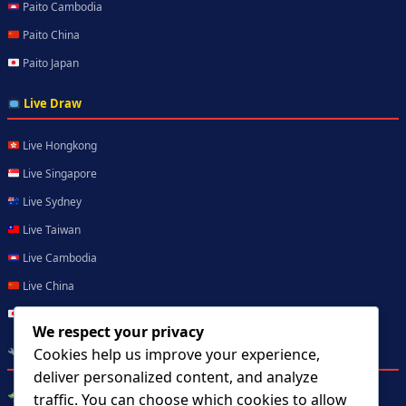
Paito Cambodia
Paito China
Paito Japan
Live Draw
Live Hongkong
Live Singapore
Live Sydney
Live Taiwan
Live Cambodia
Live China
Live Japan
We respect your privacy
Cookies help us improve your experience,
Tools
deliver personalized content, and analyze
Table Shio
traffic. You can choose which cookies to allow