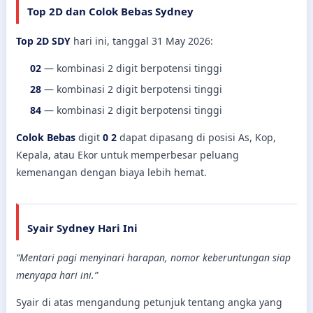
Top 2D dan Colok Bebas Sydney
Top 2D SDY
hari ini, tanggal 31 May 2026:
02
— kombinasi 2 digit berpotensi tinggi
28
— kombinasi 2 digit berpotensi tinggi
84
— kombinasi 2 digit berpotensi tinggi
Colok Bebas
digit
0 2
dapat dipasang di posisi As, Kop,
Kepala, atau Ekor untuk memperbesar peluang
kemenangan dengan biaya lebih hemat.
Syair Sydney Hari Ini
“Mentari pagi menyinari harapan, nomor keberuntungan siap
menyapa hari ini.”
Syair di atas mengandung petunjuk tentang angka yang