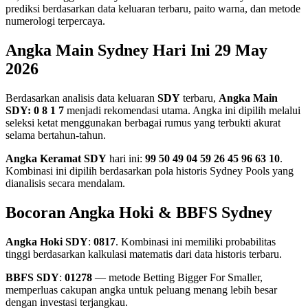
prediksi berdasarkan data keluaran terbaru, paito warna, dan metode
numerologi terpercaya.
Angka Main Sydney Hari Ini 29 May
2026
Berdasarkan analisis data keluaran
SDY
terbaru,
Angka Main
SDY: 0 8 1 7
menjadi rekomendasi utama. Angka ini dipilih melalui
seleksi ketat menggunakan berbagai rumus yang terbukti akurat
selama bertahun-tahun.
Angka Keramat SDY
hari ini:
99 50 49 04 59 26 45 96 63 10
.
Kombinasi ini dipilih berdasarkan pola historis Sydney Pools yang
dianalisis secara mendalam.
Bocoran Angka Hoki & BBFS Sydney
Angka Hoki SDY
:
0817
. Kombinasi ini memiliki probabilitas
tinggi berdasarkan kalkulasi matematis dari data historis terbaru.
BBFS SDY
:
01278
— metode Betting Bigger For Smaller,
memperluas cakupan angka untuk peluang menang lebih besar
dengan investasi terjangkau.