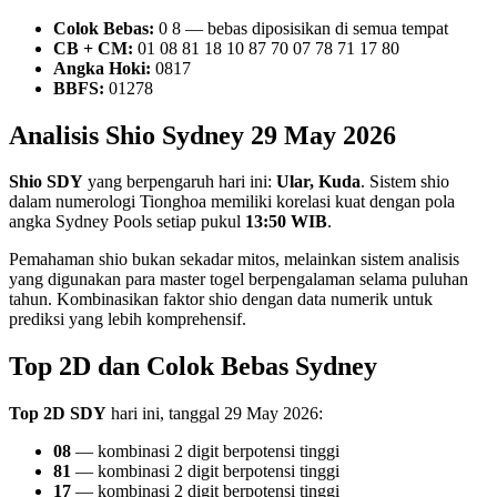
Colok Bebas:
0 8 — bebas diposisikan di semua tempat
CB + CM:
01 08 81 18 10 87 70 07 78 71 17 80
Angka Hoki:
0817
BBFS:
01278
Analisis Shio Sydney 29 May 2026
Shio SDY
yang berpengaruh hari ini:
Ular, Kuda
. Sistem shio
dalam numerologi Tionghoa memiliki korelasi kuat dengan pola
angka Sydney Pools setiap pukul
13:50 WIB
.
Pemahaman shio bukan sekadar mitos, melainkan sistem analisis
yang digunakan para master togel berpengalaman selama puluhan
tahun. Kombinasikan faktor shio dengan data numerik untuk
prediksi yang lebih komprehensif.
Top 2D dan Colok Bebas Sydney
Top 2D SDY
hari ini, tanggal 29 May 2026:
08
— kombinasi 2 digit berpotensi tinggi
81
— kombinasi 2 digit berpotensi tinggi
17
— kombinasi 2 digit berpotensi tinggi