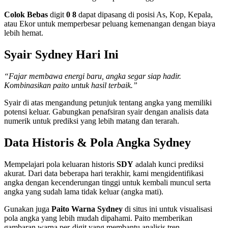
Colok Bebas
digit
0 8
dapat dipasang di posisi As, Kop, Kepala,
atau Ekor untuk memperbesar peluang kemenangan dengan biaya
lebih hemat.
Syair Sydney Hari Ini
“Fajar membawa energi baru, angka segar siap hadir.
Kombinasikan paito untuk hasil terbaik.”
Syair di atas mengandung petunjuk tentang angka yang memiliki
potensi keluar. Gabungkan penafsiran syair dengan analisis data
numerik untuk prediksi yang lebih matang dan terarah.
Data Historis & Pola Angka Sydney
Mempelajari pola keluaran historis
SDY
adalah kunci prediksi
akurat. Dari data beberapa hari terakhir, kami mengidentifikasi
angka dengan kecenderungan tinggi untuk kembali muncul serta
angka yang sudah lama tidak keluar (angka mati).
Gunakan juga
Paito Warna Sydney
di situs ini untuk visualisasi
pola angka yang lebih mudah dipahami. Paito memberikan
gambaran warna per-digit yang membantu analisis tren.