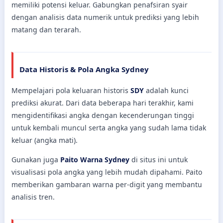
memiliki potensi keluar. Gabungkan penafsiran syair
dengan analisis data numerik untuk prediksi yang lebih
matang dan terarah.
Data Historis & Pola Angka Sydney
Mempelajari pola keluaran historis
SDY
adalah kunci
prediksi akurat. Dari data beberapa hari terakhir, kami
mengidentifikasi angka dengan kecenderungan tinggi
untuk kembali muncul serta angka yang sudah lama tidak
keluar (angka mati).
Gunakan juga
Paito Warna Sydney
di situs ini untuk
visualisasi pola angka yang lebih mudah dipahami. Paito
memberikan gambaran warna per-digit yang membantu
analisis tren.