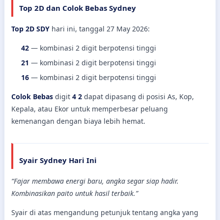
Top 2D dan Colok Bebas Sydney
Top 2D SDY
hari ini, tanggal 27 May 2026:
42
— kombinasi 2 digit berpotensi tinggi
21
— kombinasi 2 digit berpotensi tinggi
16
— kombinasi 2 digit berpotensi tinggi
Colok Bebas
digit
4 2
dapat dipasang di posisi As, Kop,
Kepala, atau Ekor untuk memperbesar peluang
kemenangan dengan biaya lebih hemat.
Syair Sydney Hari Ini
“Fajar membawa energi baru, angka segar siap hadir.
Kombinasikan paito untuk hasil terbaik.”
Syair di atas mengandung petunjuk tentang angka yang