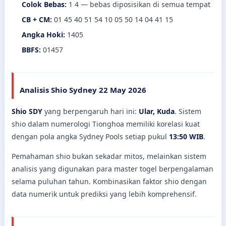
Colok Bebas:
1 4 — bebas diposisikan di semua tempat
CB + CM:
01 45 40 51 54 10 05 50 14 04 41 15
Angka Hoki:
1405
BBFS:
01457
Analisis Shio Sydney 22 May 2026
Shio SDY
yang berpengaruh hari ini:
Ular, Kuda
. Sistem
shio dalam numerologi Tionghoa memiliki korelasi kuat
dengan pola angka Sydney Pools setiap pukul
13:50 WIB
.
Pemahaman shio bukan sekadar mitos, melainkan sistem
analisis yang digunakan para master togel berpengalaman
selama puluhan tahun. Kombinasikan faktor shio dengan
data numerik untuk prediksi yang lebih komprehensif.