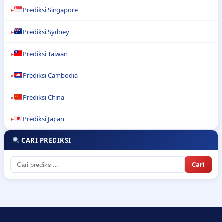
Prediksi Singapore
▸
Prediksi Sydney
▸
Prediksi Taiwan
▸
Prediksi Cambodia
▸
Prediksi China
▸
Prediksi Japan
▸
CARI PREDIKSI
Cari