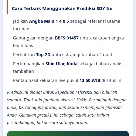
Cara Terbaik Menggunakan Prediksi SDY Ini
Jadikan
Angka Main 1 4 0 5
sebagai referensi utama
taruhan
Gabungkan dengan
BBFS 01457
untuk cakupan angka
lebih luas
Perhatikan
Top 2D
untuk strategi taruhan 2 digit
Pertimbangkan
Shio Ular, Kuda
sebagai bahan analisis
tambahan
Pantau hasil keluaran live pukul
13:50 WIB
di situs ini
Prediksi ini dibuat untuk keperluan referensi dan hiburan
semata. Tidak ada jaminan akurasi 100%. Bermainlah dengan
bijak, bertanggung jawab, dan sesuai kemampuan finansial
Anda. Gunakan prediksi ini sebagai salah satu bahan
pertimbangan, bukan satu-satunya acuan.