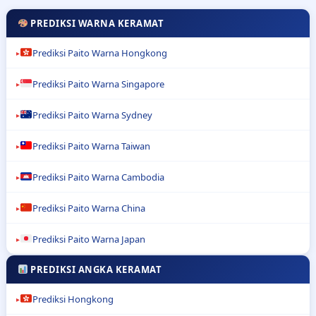
PREDIKSI WARNA KERAMAT
Prediksi Paito Warna Hongkong
▸
Prediksi Paito Warna Singapore
▸
Prediksi Paito Warna Sydney
▸
Prediksi Paito Warna Taiwan
▸
Prediksi Paito Warna Cambodia
▸
Prediksi Paito Warna China
▸
Prediksi Paito Warna Japan
▸
PREDIKSI ANGKA KERAMAT
Prediksi Hongkong
▸