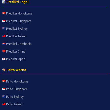
Prediksi Togel
Prediksi Hongkong
Prediksi Singapore
Prediksi Sydney
Prediksi Taiwan
Prediksi Cambodia
Prediksi China
Prediksi Japan
Paito Warna
Paito Hongkong
Paito Singapore
Paito Sydney
Paito Taiwan