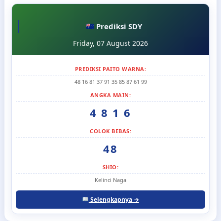
Prediksi SDY
Friday, 07 August 2026
PREDIKSI PAITO WARNA:
48 16 81 37 91 35 85 87 61 99
ANGKA MAIN:
4 8 1 6
COLOK BEBAS:
48
SHIO:
Kelinci Naga
Selengkapnya →