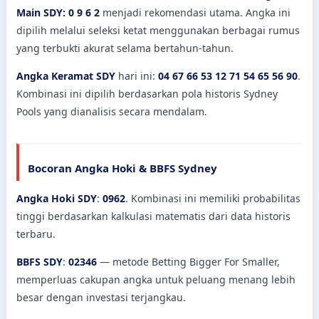
Main SDY: 0 9 6 2
menjadi rekomendasi utama. Angka ini
dipilih melalui seleksi ketat menggunakan berbagai rumus
yang terbukti akurat selama bertahun-tahun.
Angka Keramat SDY
hari ini:
04 67 66 53 12 71 54 65 56 90
.
Kombinasi ini dipilih berdasarkan pola historis Sydney
Pools yang dianalisis secara mendalam.
Bocoran Angka Hoki & BBFS Sydney
Angka Hoki SDY
:
0962
. Kombinasi ini memiliki probabilitas
tinggi berdasarkan kalkulasi matematis dari data historis
terbaru.
BBFS SDY
:
02346
— metode Betting Bigger For Smaller,
memperluas cakupan angka untuk peluang menang lebih
besar dengan investasi terjangkau.