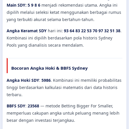
Main SDY: 5 9 8 6
menjadi rekomendasi utama. Angka ini
dipilih melalui seleksi ketat menggunakan berbagai rumus
yang terbukti akurat selama bertahun-tahun.
Angka Keramat SDY
hari ini:
93 64 83 22 53 70 97 32 51 38
.
Kombinasi ini dipilih berdasarkan pola historis Sydney
Pools yang dianalisis secara mendalam.
Bocoran Angka Hoki & BBFS Sydney
Angka Hoki SDY
:
5986
. Kombinasi ini memiliki probabilitas
tinggi berdasarkan kalkulasi matematis dari data historis
terbaru.
BBFS SDY
:
23568
— metode Betting Bigger For Smaller,
memperluas cakupan angka untuk peluang menang lebih
besar dengan investasi terjangkau.