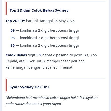
Top 2D dan Colok Bebas Sydney
Top 2D SDY
hari ini, tanggal 16 May 2026:
59
— kombinasi 2 digit berpotensi tinggi
98
— kombinasi 2 digit berpotensi tinggi
86
— kombinasi 2 digit berpotensi tinggi
Colok Bebas
digit
5 9
dapat dipasang di posisi As, Kop,
Kepala, atau Ekor untuk memperbesar peluang
kemenangan dengan biaya lebih hemat.
Syair Sydney Hari Ini
“Gelombang laut membawa kabar angka hoki. Percayakan
pada rumus dan intuisi yang tajam.”