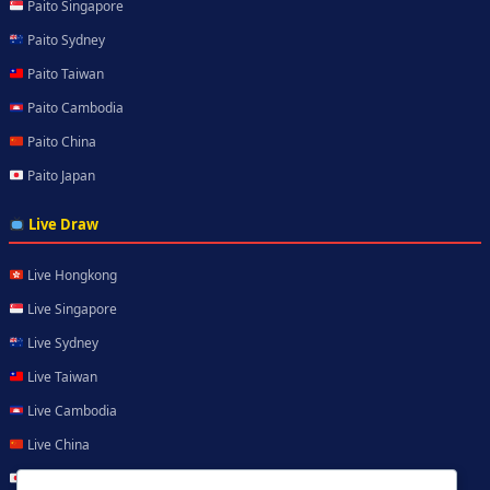
Paito Singapore
Paito Sydney
Paito Taiwan
Paito Cambodia
Paito China
Paito Japan
Live Draw
Live Hongkong
Live Singapore
Live Sydney
Live Taiwan
Live Cambodia
Live China
Live Japan