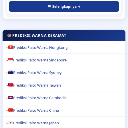
Selengkapnya →
PREDIKSI WARNA KERAMAT
Prediksi Paito Warna Hongkong
▸
Prediksi Paito Warna Singapore
▸
Prediksi Paito Warna Sydney
▸
Prediksi Paito Warna Taiwan
▸
Prediksi Paito Warna Cambodia
▸
Prediksi Paito Warna China
▸
Prediksi Paito Warna Japan
▸