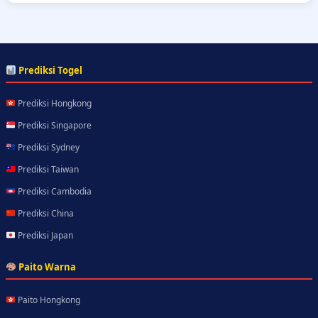
Prediksi Togel
Prediksi Hongkong
Prediksi Singapore
Prediksi Sydney
Prediksi Taiwan
Prediksi Cambodia
Prediksi China
Prediksi Japan
Paito Warna
Paito Hongkong