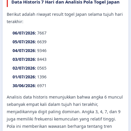
Data Historis 7 Hari dan Analisis Pola Togel Japan
Berikut adalah riwayat result togel Japan selama tujuh hari
terakhir:
06/07/2026:
7667
05/07/2026:
6639
04/07/2026:
9346
03/07/2026:
8443
02/07/2026:
0565
01/07/2026:
1396
30/06/2026:
6971
Analisis data historis menunjukkan bahwa angka 6 muncul
sebanyak empat kali dalam tujuh hari terakhir,
menjadikannya digit paling dominan. Angka 3, 4, 7, dan 9
juga memiliki frekuensi kemunculan yang relatif tinggi.
Pola ini memberikan wawasan berharga tentang tren