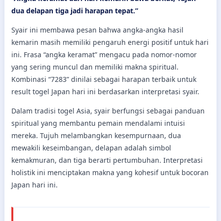
dua delapan tiga jadi harapan tepat.”
Syair ini membawa pesan bahwa angka-angka hasil
kemarin masih memiliki pengaruh energi positif untuk hari
ini. Frasa “angka keramat” mengacu pada nomor-nomor
yang sering muncul dan memiliki makna spiritual.
Kombinasi “7283” dinilai sebagai harapan terbaik untuk
result togel Japan hari ini berdasarkan interpretasi syair.
Dalam tradisi togel Asia, syair berfungsi sebagai panduan
spiritual yang membantu pemain mendalami intuisi
mereka. Tujuh melambangkan kesempurnaan, dua
mewakili keseimbangan, delapan adalah simbol
kemakmuran, dan tiga berarti pertumbuhan. Interpretasi
holistik ini menciptakan makna yang kohesif untuk bocoran
Japan hari ini.