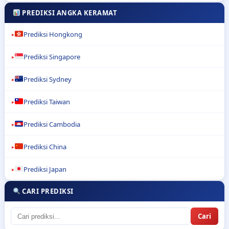
PREDIKSI ANGKA KERAMAT
Prediksi Hongkong
▸
Prediksi Singapore
▸
Prediksi Sydney
▸
Prediksi Taiwan
▸
Prediksi Cambodia
▸
Prediksi China
▸
Prediksi Japan
▸
CARI PREDIKSI
Cari