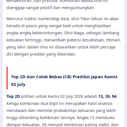
kemakmuran, dan prestise. Kombinasi kedua shio ini
dianggap sangat positif dan menguntungkan.
Menurut tradisi numerologi Asia, shio Tikus tahun ini akan
berada di posisi yang sangat baik untuk menghasilkan
angka-angka keberuntungan. Shio Naga, sebagai lambang
kekuatan tertinggi, menambah potensi kesuksesan. Pemain
yang lahir dalam shio ini disarankan untuk lebih percaya
diri dengan prediksi yang diberikan.
Top 2D dan Colok Bebas (CB) Prediksi Japan Kamis
02 July
Top 2D
pilihan untuk Kamis 02 July 2026 adalah
13, 39, 94
.
Ketiga kombinasi dua digit ini merupakan hasil analisis
mendalam dan memiliki probabilitas keluaran yang lebih
tinggi dibanding kombinasi lainnya. Angka 13 membuka
dengan kekuatan, 39 menjadi kombinasi paling stabil, dan