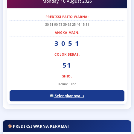
Monday, 10 August 2026
PREDIKSI PAITO WARNA:
30 51 90 78 39 65 25 46 15 81
ANGKA MAIN:
3 0 5 1
COLOK BEBAS:
51
SHIO:
Kelinci Ular
Selengkapnya →
PREDIKSI WARNA KERAMAT