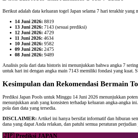
Berikut adalah data keluaran togel Japan selama 7 hari terakhir yang m
14 Juni 2026:
8819
13 Juni 2026:
7143 (sesuai prediksi)
12 Juni 2026:
4729
11 Juni 2026:
4634
10 Juni 2026:
9582
09 Juni 2026:
2475
08 Juni 2026:
9489
Analisis pola dari data historis ini menunjukkan bahwa angka 7 ser
untuk hari ini dengan angka main 7143 memiliki fondasi yang kuat. S
Kesimpulan dan Rekomendasi Bermain To
Prediksi Japan Pools untuk Minggu 14 Juni 2026 menunjukkan potensi
menunjukkan arah yang konsisten terhadap keluaran angka-angka ini. 
pola dan data yang tersedia.
DISCLAIMER:
Artikel ini hanya bersifat informatif dan hiburan s
dana yang dapat Anda relakan, dan patuhi semua peraturan perjudian 
🇯🇵 Prediksi JAPAN