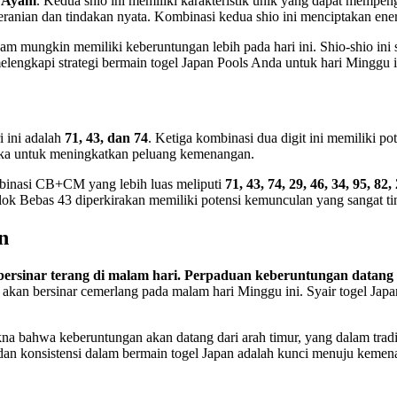
 Ayam
. Kedua shio ini memiliki karakteristik unik yang dapat mempen
anian dan tindakan nyata. Kombinasi kedua shio ini menciptakan ener
yam mungkin memiliki keberuntungan lebih pada hari ini. Shio-shio ini
melengkapi strategi bermain togel Japan Pools Anda untuk hari Minggu i
 ini adalah
71, 43, dan 74
. Ketiga kombinasi dua digit ini memiliki pot
reka untuk meningkatkan peluang kemenangan.
binasi CB+CM yang lebih luas meliputi
71, 43, 74, 29, 46, 34, 95, 82,
ok Bebas 43 diperkirakan memiliki potensi kemunculan yang sangat ting
n
 bersinar terang di malam hari. Perpaduan keberuntungan datan
i akan bersinar cemerlang pada malam hari Minggu ini. Syair togel Jap
 bahwa keberuntungan akan datang dari arah timur, yang dalam tradisi
an konsistensi dalam bermain togel Japan adalah kunci menuju kemen