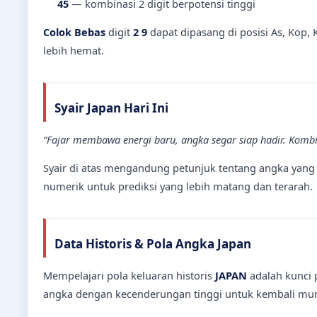
45
— kombinasi 2 digit berpotensi tinggi
Colok Bebas
digit
2 9
dapat dipasang di posisi As, Kop
lebih hemat.
Syair Japan Hari Ini
“Fajar membawa energi baru, angka segar siap hadir. Kombin
Syair di atas mengandung petunjuk tentang angka yang m
numerik untuk prediksi yang lebih matang dan terarah.
Data Historis & Pola Angka Japan
Mempelajari pola keluaran historis
JAPAN
adalah kunci p
angka dengan kecenderungan tinggi untuk kembali muncu