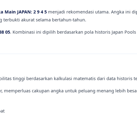
a Main JAPAN: 2 9 4 5
menjadi rekomendasi utama. Angka ini dip
 terbukti akurat selama bertahun-tahun.
38 05
. Kombinasi ini dipilih berdasarkan pola historis Japan Pools
ilitas tinggi berdasarkan kalkulasi matematis dari data historis t
er, memperluas cakupan angka untuk peluang menang lebih bes
pat