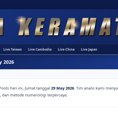
Live Taiwan
Live Cambodia
Live China
Live Japan
y 2026
ools hari ini, Jumat tanggal
29 May 2026
. Tim analis kami meny
a, dan metode numerologi terpercaya.