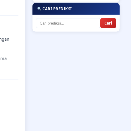
CARI PREDIKSI
Cari
engan
lama