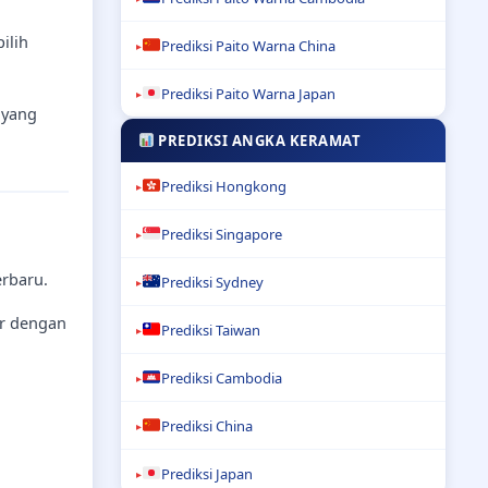
ilih
Prediksi Paito Warna China
▸
Prediksi Paito Warna Japan
▸
 yang
PREDIKSI ANGKA KERAMAT
Prediksi Hongkong
▸
Prediksi Singapore
▸
erbaru.
Prediksi Sydney
▸
ar dengan
Prediksi Taiwan
▸
Prediksi Cambodia
▸
Prediksi China
▸
Prediksi Japan
▸