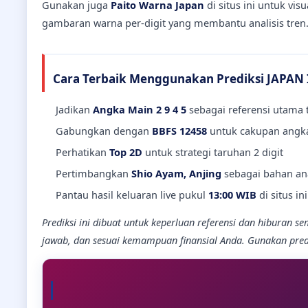
Gunakan juga
Paito Warna Japan
di situs ini untuk vi
gambaran warna per-digit yang membantu analisis tren
Cara Terbaik Menggunakan Prediksi JAPAN 
Jadikan
Angka Main 2 9 4 5
sebagai referensi utama 
Gabungkan dengan
BBFS 12458
untuk cakupan angka
Perhatikan
Top 2D
untuk strategi taruhan 2 digit
Pertimbangkan
Shio Ayam, Anjing
sebagai bahan an
Pantau hasil keluaran live pukul
13:00 WIB
di situs ini
Prediksi ini dibuat untuk keperluan referensi dan hiburan 
jawab, dan sesuai kemampuan finansial Anda. Gunakan predi