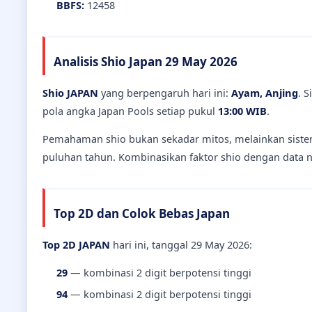
BBFS:
12458
Analisis Shio Japan 29 May 2026
Shio JAPAN
yang berpengaruh hari ini:
Ayam, Anjing
. 
pola angka Japan Pools setiap pukul
13:00 WIB
.
Pemahaman shio bukan sekadar mitos, melainkan siste
puluhan tahun. Kombinasikan faktor shio dengan data n
Top 2D dan Colok Bebas Japan
Top 2D JAPAN
hari ini, tanggal 29 May 2026:
29
— kombinasi 2 digit berpotensi tinggi
94
— kombinasi 2 digit berpotensi tinggi