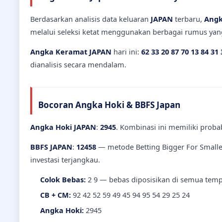
Berdasarkan analisis data keluaran
JAPAN
terbaru,
Angk
melalui seleksi ketat menggunakan berbagai rumus yang
Angka Keramat JAPAN
hari ini:
62 33 20 87 70 13 84 31 
dianalisis secara mendalam.
Bocoran Angka Hoki & BBFS Japan
Angka Hoki JAPAN
:
2945
. Kombinasi ini memiliki probab
BBFS JAPAN
:
12458
— metode Betting Bigger For Small
investasi terjangkau.
Colok Bebas:
2 9 — bebas diposisikan di semua tem
CB + CM:
92 42 52 59 49 45 94 95 54 29 25 24
Angka Hoki:
2945