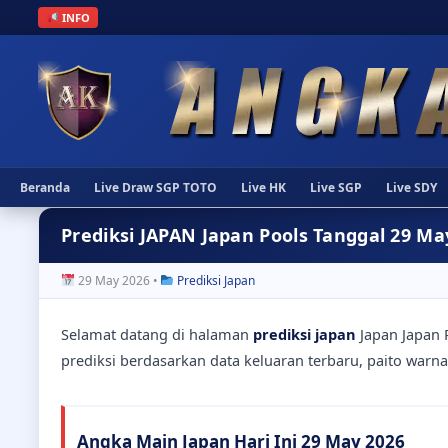
INFO
Beranda
Live Draw SGP TOTO
Live HK
Live SGP
Live SDY
Prediksi JAPAN Japan Pools Tanggal 29 Ma
29 May 2026 •
Prediksi Japan
Selamat datang di halaman
prediksi japan
Japan Japan P
prediksi berdasarkan data keluaran terbaru, paito warn
Angka Main Japan Hari Ini 29 May 2026