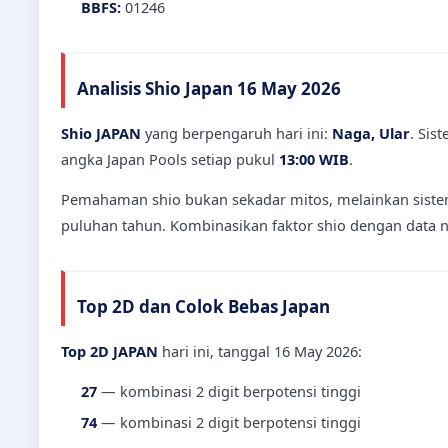
BBFS:
01246
Analisis Shio Japan 16 May 2026
Shio JAPAN
yang berpengaruh hari ini:
Naga, Ular
. Sis
angka Japan Pools setiap pukul
13:00 WIB
.
Pemahaman shio bukan sekadar mitos, melainkan siste
puluhan tahun. Kombinasikan faktor shio dengan data n
Top 2D dan Colok Bebas Japan
Top 2D JAPAN
hari ini, tanggal 16 May 2026:
27
— kombinasi 2 digit berpotensi tinggi
74
— kombinasi 2 digit berpotensi tinggi