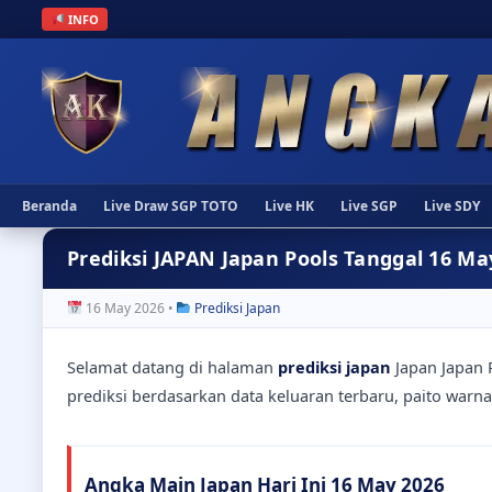
INFO
Beranda
Live Draw SGP TOTO
Live HK
Live SGP
Live SDY
Prediksi JAPAN Japan Pools Tanggal 16 Ma
16 May 2026 •
Prediksi Japan
Selamat datang di halaman
prediksi japan
Japan Japan P
prediksi berdasarkan data keluaran terbaru, paito warn
Angka Main Japan Hari Ini 16 May 2026