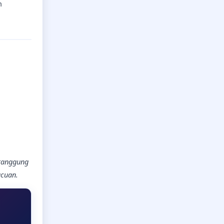
n
rtanggung
acuan.