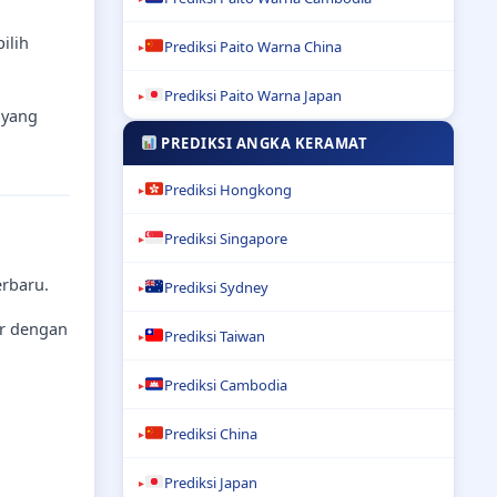
ilih
Prediksi Paito Warna China
▸
Prediksi Paito Warna Japan
▸
 yang
PREDIKSI ANGKA KERAMAT
Prediksi Hongkong
▸
Prediksi Singapore
▸
erbaru.
Prediksi Sydney
▸
ar dengan
Prediksi Taiwan
▸
Prediksi Cambodia
▸
Prediksi China
▸
Prediksi Japan
▸