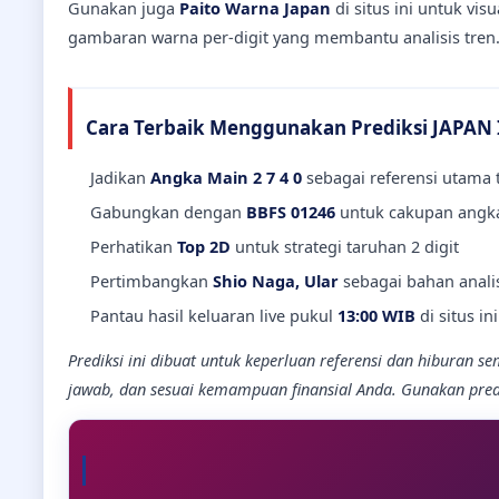
Gunakan juga
Paito Warna Japan
di situs ini untuk vi
gambaran warna per-digit yang membantu analisis tren
Cara Terbaik Menggunakan Prediksi JAPAN 
Jadikan
Angka Main 2 7 4 0
sebagai referensi utama 
Gabungkan dengan
BBFS 01246
untuk cakupan angka
Perhatikan
Top 2D
untuk strategi taruhan 2 digit
Pertimbangkan
Shio Naga, Ular
sebagai bahan anali
Pantau hasil keluaran live pukul
13:00 WIB
di situs ini
Prediksi ini dibuat untuk keperluan referensi dan hiburan 
jawab, dan sesuai kemampuan finansial Anda. Gunakan predi