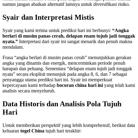
namun jangan abaikan alternatif lainnya untuk diversifikasi risiko.
Syair dan Interpretasi Mistis
Syair yang kami terima untuk prediksi hari ini berbunyi:
“Angka
berlari di musim panas cerah, delapan enam tujuh jadi tonggak
nyata.”
Interpretasi dari syair ini sangat menarik dan penuh makna
mendalam.
Frasa “angka berlari di musim panas cerah” menunjukkan gerakan
angka yang dinamis dan energik, mencerminkan periode penuh
harapan dan peluang. Sementara “delapan enam tujuh jadi tonggak
nyata” secara eksplisit menunjuk pada angka 8, 6, dan 7 sebagai
penyangga utama prediksi hari ini. Syair ini memperkuat
kepercayaan kami terhadap
bocoran china hari ini
yang telah kami
analisis secara menyeluruh.
Data Historis dan Analisis Pola Tujuh
Hari
Untuk memberikan perspektif yang lebih komprehensif, berikut data
keluaran
togel China
tujuh hari terakhir: