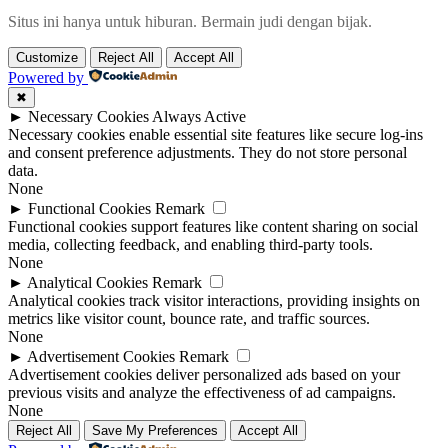
Situs ini hanya untuk hiburan. Bermain judi dengan bijak.
Customize
Reject All
Accept All
Powered by
✖
►
Necessary Cookies
Always Active
Necessary cookies enable essential site features like secure log-ins
and consent preference adjustments. They do not store personal
data.
None
►
Functional Cookies
Remark
Functional cookies support features like content sharing on social
media, collecting feedback, and enabling third-party tools.
None
►
Analytical Cookies
Remark
Analytical cookies track visitor interactions, providing insights on
metrics like visitor count, bounce rate, and traffic sources.
None
►
Advertisement Cookies
Remark
Advertisement cookies deliver personalized ads based on your
previous visits and analyze the effectiveness of ad campaigns.
None
Reject All
Save My Preferences
Accept All