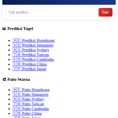
Cari
📊 Prediksi Togel
🇭🇰 Prediksi Hongkong
🇸🇬 Prediksi Singapore
🇦🇺 Prediksi Sydney
🇹🇼 Prediksi Taiwan
🇰🇭 Prediksi Cambodia
🇨🇳 Prediksi China
🇯🇵 Prediksi Japan
🎨 Paito Warna
🇭🇰 Paito Hongkong
🇸🇬 Paito Singapore
🇦🇺 Paito Sydney
🇹🇼 Paito Taiwan
🇰🇭 Paito Cambodia
🇨🇳 Paito China