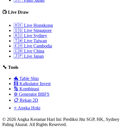
🇯🇵 Paito Japan
📺 Live Draw
🇭🇰 Live Hongkong
🇸🇬 Live Singapore
🇦🇺 Live Sydney
🇹🇼 Live Taiwan
🇰🇭 Live Cambodia
🇨🇳 Live China
🇯🇵 Live Japan
🔧 Tools
🐲 Table Shio
🧮 Kalkulator Invest
🔢 Kombinasi
⚙️ Generator BBFS
📋 Rekap 2D
⭐ Angka Hoki
© 2026 Angka Keramat Hari Ini: Prediksi Jitu SGP, HK, Sydney
Paling Akurat. All Rights Reserved.