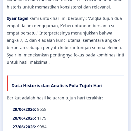
historis untuk memastikan konsistensi dan relevansi.
Syair togel
kami untuk hari ini berbunyi: “Angka tujuh dua
empat dalam genggaman, Keberuntungan bersama si
empat bersatu.” Interpretasinya menunjukkan bahwa
angka 7, 2, dan 4 adalah kunci utama, sementara angka 4
berperan sebagai penyatu keberuntungan semua elemen.
Syair ini menekankan pentingnya fokus pada kombinasi inti
untuk hasil maksimal.
Data Historis dan Analisis Pola Tujuh Hari
Berikut adalah hasil keluaran tujuh hari terakhir:
29/06/2026:
8658
28/06/2026:
1179
27/06/2026:
9984