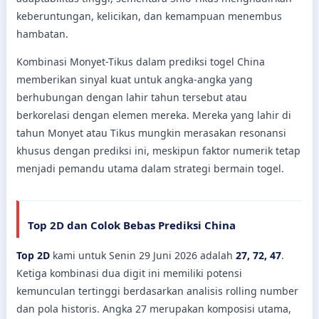
keberuntungan, kelicikan, dan kemampuan menembus
hambatan.
Kombinasi Monyet-Tikus dalam prediksi togel China
memberikan sinyal kuat untuk angka-angka yang
berhubungan dengan lahir tahun tersebut atau
berkorelasi dengan elemen mereka. Mereka yang lahir di
tahun Monyet atau Tikus mungkin merasakan resonansi
khusus dengan prediksi ini, meskipun faktor numerik tetap
menjadi pemandu utama dalam strategi bermain togel.
Top 2D dan Colok Bebas Prediksi China
Top 2D
kami untuk Senin 29 Juni 2026 adalah
27, 72, 47
.
Ketiga kombinasi dua digit ini memiliki potensi
kemunculan tertinggi berdasarkan analisis rolling number
dan pola historis. Angka 27 merupakan komposisi utama,