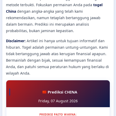
metode terbukti. Fokuskan permainan Anda pada
togel
China
dengan angka-angka yang telah kami
rekomendasikan, namun tetaplah bertanggung jawab
dalam bermain. Prediksi ini merupakan analisis
probabilitas, bukan jaminan kepastian.
Disclaimer:
Artikel ini hanya untuk tujuan informatif dan
hiburan. Togel adalah permainan untung-untungan. Kami
tidak bertanggung jawab atas kerugian finansial apapun.
Bermainlah dengan bijak, sesuai kemampuan finansial
Anda, dan patuhi semua peraturan hukum yang berlaku di
wilayah Anda.
Prediksi CHINA
Friday, 07 August 2026
PREDIKSI PAITO WARNA: