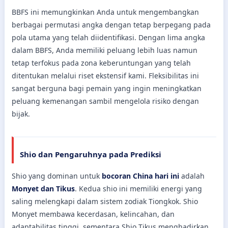
BBFS ini memungkinkan Anda untuk mengembangkan
berbagai permutasi angka dengan tetap berpegang pada
pola utama yang telah diidentifikasi. Dengan lima angka
dalam BBFS, Anda memiliki peluang lebih luas namun
tetap terfokus pada zona keberuntungan yang telah
ditentukan melalui riset ekstensif kami. Fleksibilitas ini
sangat berguna bagi pemain yang ingin meningkatkan
peluang kemenangan sambil mengelola risiko dengan
bijak.
Shio dan Pengaruhnya pada Prediksi
Shio yang dominan untuk
bocoran China hari ini
adalah
Monyet dan Tikus
. Kedua shio ini memiliki energi yang
saling melengkapi dalam sistem zodiak Tiongkok. Shio
Monyet membawa kecerdasan, kelincahan, dan
adaptabilitas tinggi, sementara Shio Tikus menghadirkan