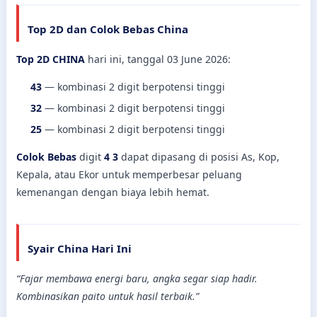
Top 2D dan Colok Bebas China
Top 2D CHINA
hari ini, tanggal 03 June 2026:
43
— kombinasi 2 digit berpotensi tinggi
32
— kombinasi 2 digit berpotensi tinggi
25
— kombinasi 2 digit berpotensi tinggi
Colok Bebas
digit
4 3
dapat dipasang di posisi As, Kop,
Kepala, atau Ekor untuk memperbesar peluang
kemenangan dengan biaya lebih hemat.
Syair China Hari Ini
“Fajar membawa energi baru, angka segar siap hadir.
Kombinasikan paito untuk hasil terbaik.”