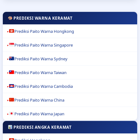
PREDIKSI WARNA KERAMAT
Prediksi Paito Warna Hongkong
▸
Prediksi Paito Warna Singapore
▸
Prediksi Paito Warna Sydney
▸
Prediksi Paito Warna Taiwan
▸
Prediksi Paito Warna Cambodia
▸
Prediksi Paito Warna China
▸
Prediksi Paito Warna Japan
▸
PREDIKSI ANGKA KERAMAT