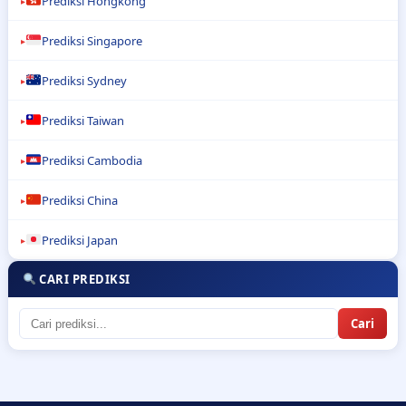
Prediksi Hongkong
▸
Prediksi Singapore
▸
Prediksi Sydney
▸
Prediksi Taiwan
▸
Prediksi Cambodia
▸
Prediksi China
▸
Prediksi Japan
▸
CARI PREDIKSI
Cari