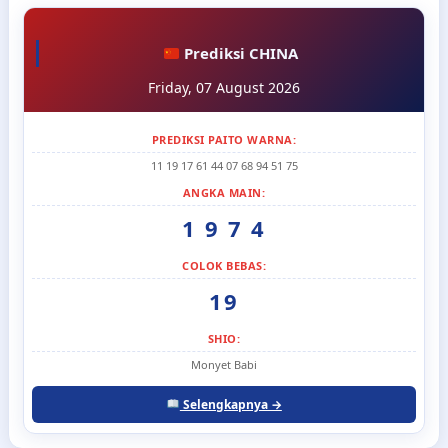
Prediksi CHINA
Friday, 07 August 2026
PREDIKSI PAITO WARNA:
11 19 17 61 44 07 68 94 51 75
ANGKA MAIN:
1 9 7 4
COLOK BEBAS:
19
SHIO:
Monyet Babi
Selengkapnya →