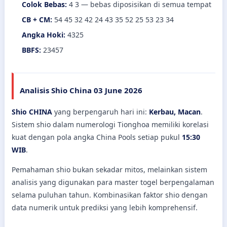
Colok Bebas:
4 3 — bebas diposisikan di semua tempat
CB + CM:
54 45 32 42 24 43 35 52 25 53 23 34
Angka Hoki:
4325
BBFS:
23457
Analisis Shio China 03 June 2026
Shio CHINA
yang berpengaruh hari ini:
Kerbau, Macan
.
Sistem shio dalam numerologi Tionghoa memiliki korelasi
kuat dengan pola angka China Pools setiap pukul
15:30
WIB
.
Pemahaman shio bukan sekadar mitos, melainkan sistem
analisis yang digunakan para master togel berpengalaman
selama puluhan tahun. Kombinasikan faktor shio dengan
data numerik untuk prediksi yang lebih komprehensif.