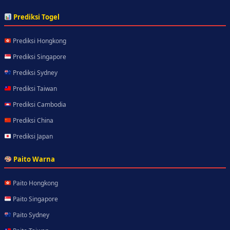
Prediksi Togel
Prediksi Hongkong
Prediksi Singapore
Prediksi Sydney
Prediksi Taiwan
Prediksi Cambodia
Prediksi China
Prediksi Japan
Paito Warna
Paito Hongkong
Paito Singapore
Paito Sydney