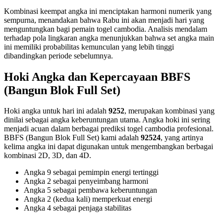
Kombinasi keempat angka ini menciptakan harmoni numerik yang
sempurna, menandakan bahwa Rabu ini akan menjadi hari yang
menguntungkan bagi pemain togel cambodia. Analisis mendalam
terhadap pola lingkaran angka menunjukkan bahwa set angka main
ini memiliki probabilitas kemunculan yang lebih tinggi
dibandingkan periode sebelumnya.
Hoki Angka dan Kepercayaan BBFS
(Bangun Blok Full Set)
Hoki angka untuk hari ini adalah
9252
, merupakan kombinasi yang
dinilai sebagai angka keberuntungan utama. Angka hoki ini sering
menjadi acuan dalam berbagai prediksi togel cambodia profesional.
BBFS (Bangun Blok Full Set) kami adalah
92524
, yang artinya
kelima angka ini dapat digunakan untuk mengembangkan berbagai
kombinasi 2D, 3D, dan 4D.
Angka 9 sebagai pemimpin energi tertinggi
Angka 2 sebagai penyeimbang harmoni
Angka 5 sebagai pembawa keberuntungan
Angka 2 (kedua kali) memperkuat energi
Angka 4 sebagai penjaga stabilitas