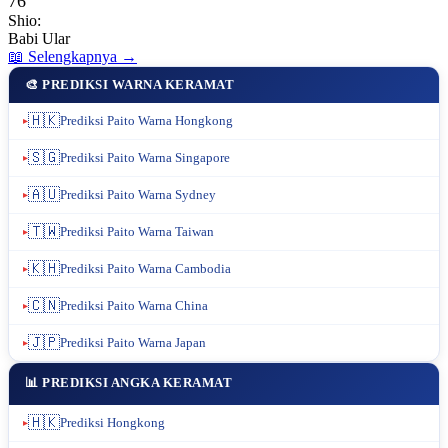
76
Shio:
Babi Ular
📖 Selengkapnya →
🎨 PREDIKSI WARNA KERAMAT
🇭🇰
Prediksi Paito Warna Hongkong
▸
🇸🇬
Prediksi Paito Warna Singapore
▸
🇦🇺
Prediksi Paito Warna Sydney
▸
🇹🇼
Prediksi Paito Warna Taiwan
▸
🇰🇭
Prediksi Paito Warna Cambodia
▸
🇨🇳
Prediksi Paito Warna China
▸
🇯🇵
Prediksi Paito Warna Japan
▸
📊 PREDIKSI ANGKA KERAMAT
🇭🇰
Prediksi Hongkong
▸