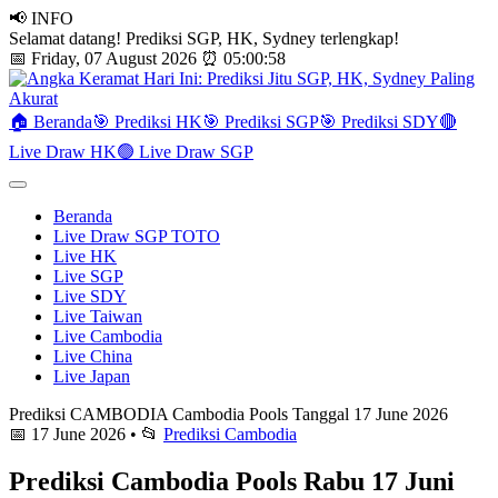
📢 INFO
Selamat datang! Prediksi SGP, HK, Sydney terlengkap!
📅 Friday, 07 August 2026
⏰ 05:00:58
🏠 Beranda
🎯 Prediksi HK
🎯 Prediksi SGP
🎯 Prediksi SDY
🔴
Live Draw HK
🟢 Live Draw SGP
Beranda
Live Draw SGP TOTO
Live HK
Live SGP
Live SDY
Live Taiwan
Live Cambodia
Live China
Live Japan
Prediksi CAMBODIA Cambodia Pools Tanggal 17 June 2026
📅 17 June 2026 • 📂
Prediksi Cambodia
Prediksi Cambodia Pools Rabu 17 Juni