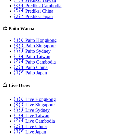
🇹🇼 Prediksi Taiwan
🇰🇭 Prediksi Cambodia
🇨🇳 Prediksi China
🇯🇵 Prediksi Japan
🎨 Paito Warna
🇭🇰 Paito Hongkong
🇸🇬 Paito Singapore
🇦🇺 Paito Sydney
🇹🇼 Paito Taiwan
🇰🇭 Paito Cambodia
🇨🇳 Paito China
🇯🇵 Paito Japan
📺 Live Draw
🇭🇰 Live Hongkong
🇸🇬 Live Singapore
🇦🇺 Live Sydney
🇹🇼 Live Taiwan
🇰🇭 Live Cambodia
🇨🇳 Live China
🇯🇵 Live Japan