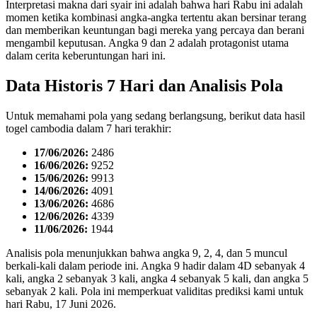
Interpretasi makna dari syair ini adalah bahwa hari Rabu ini adalah
momen ketika kombinasi angka-angka tertentu akan bersinar terang
dan memberikan keuntungan bagi mereka yang percaya dan berani
mengambil keputusan. Angka 9 dan 2 adalah protagonist utama
dalam cerita keberuntungan hari ini.
Data Historis 7 Hari dan Analisis Pola
Untuk memahami pola yang sedang berlangsung, berikut data hasil
togel cambodia dalam 7 hari terakhir:
17/06/2026:
2486
16/06/2026:
9252
15/06/2026:
9913
14/06/2026:
4091
13/06/2026:
4686
12/06/2026:
4339
11/06/2026:
1944
Analisis pola menunjukkan bahwa angka 9, 2, 4, dan 5 muncul
berkali-kali dalam periode ini. Angka 9 hadir dalam 4D sebanyak 4
kali, angka 2 sebanyak 3 kali, angka 4 sebanyak 5 kali, dan angka 5
sebanyak 2 kali. Pola ini memperkuat validitas prediksi kami untuk
hari Rabu, 17 Juni 2026.