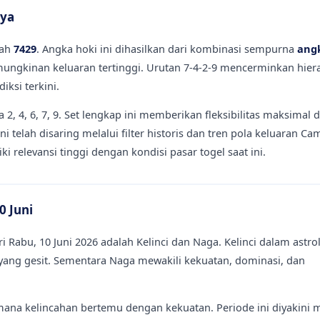
nya
lah
7429
. Angka hoki ini dihasilkan dari kombinasi sempurna
ang
mungkinan keluaran tertinggi. Urutan 7-4-2-9 mencerminkan hiera
iksi terkini.
 2, 4, 6, 7, 9. Set lengkap ini memberikan fleksibilitas maksimal 
telah disaring melalui filter historis dan tren pola keluaran C
ki relevansi tinggi dengan kondisi pasar togel saat ini.
0 Juni
Rabu, 10 Juni 2026 adalah Kelinci dan Naga. Kelinci dalam astrol
yang gesit. Sementara Naga mewakili kekuatan, dominasi, dan
mana kelincahan bertemu dengan kekuatan. Periode ini diyakin