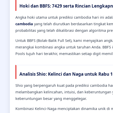
Hoki dan BBFS: 7429 serta Rincian Lengkap
Angka hoki utama untuk prediksi cambodia hari ini ada
cambodia
yang telah diurutkan berdasarkan tingkat ke
probabilitas yang telah dikalibrasi dengan algoritma pred
Untuk BBFS (Bolak-Balik Full Set), kami menyajikan angka
merangkai kombinasi angka untuk taruhan Anda. BBFS ini 
Pools tujuh hari terakhir, memastikan setiap digit memili
Analisis Shio: Kelinci dan Naga untuk Rabu 1
Shio yang berpengaruh kuat pada prediksi cambodia hari 
melambangkan kelincahan, intuisi, dan keberuntungan 
keberuntungan besar yang menggelegar.
Kombinasi Kelinci-Naga menciptakan dinamika unik di 