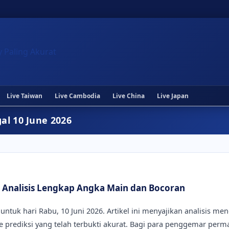
Live Taiwan
Live Cambodia
Live China
Live Japan
al 10 June 2026
: Analisis Lengkap Angka Main dan Bocoran
untuk hari Rabu, 10 Juni 2026. Artikel ini menyajikan analisis m
 prediksi yang telah terbukti akurat. Bagi para penggemar perm