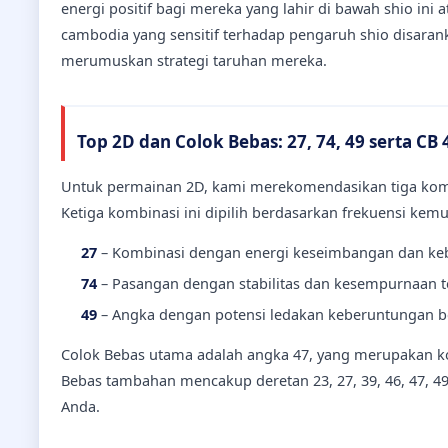
energi positif bagi mereka yang lahir di bawah shio ini
cambodia yang sensitif terhadap pengaruh shio disar
merumuskan strategi taruhan mereka.
Top 2D dan Colok Bebas: 27, 74, 49 serta CB 
Untuk permainan 2D, kami merekomendasikan tiga komb
Ketiga kombinasi ini dipilih berdasarkan frekuensi kemu
27
– Kombinasi dengan energi keseimbangan dan k
74
– Pasangan dengan stabilitas dan kesempurnaan t
49
– Angka dengan potensi ledakan keberuntungan b
Colok Bebas utama adalah angka 47, yang merupakan kom
Bebas tambahan mencakup deretan 23, 27, 39, 46, 47, 49,
Anda.