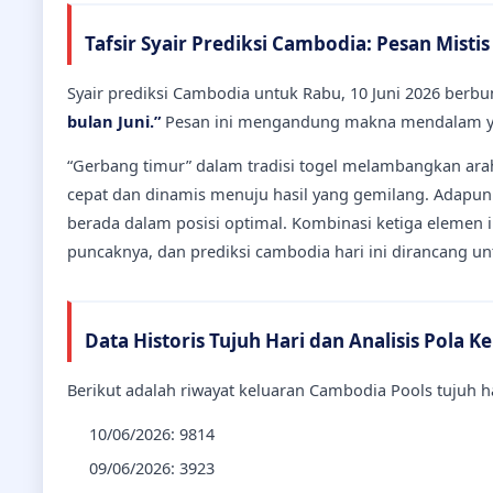
Tafsir Syair Prediksi Cambodia: Pesan Mistis 
Syair prediksi Cambodia untuk Rabu, 10 Juni 2026 berbu
bulan Juni.”
Pesan ini mengandung makna mendalam yan
“Gerbang timur” dalam tradisi togel melambangkan ara
cepat dan dinamis menuju hasil yang gemilang. Adapun
berada dalam posisi optimal. Kombinasi ketiga eleme
puncaknya, dan prediksi cambodia hari ini dirancang un
Data Historis Tujuh Hari dan Analisis Pola K
Berikut adalah riwayat keluaran Cambodia Pools tujuh ha
10/06/2026: 9814
09/06/2026: 3923