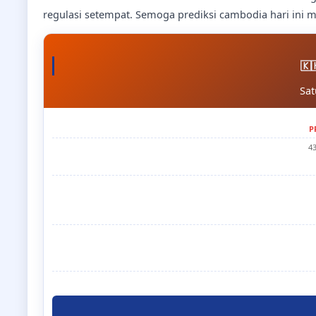
regulasi setempat. Semoga prediksi cambodia hari in
🇰
Sat
P
43