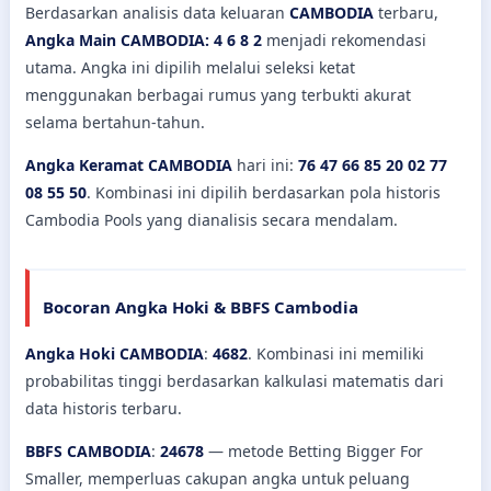
Berdasarkan analisis data keluaran
CAMBODIA
terbaru,
Angka Main CAMBODIA: 4 6 8 2
menjadi rekomendasi
utama. Angka ini dipilih melalui seleksi ketat
menggunakan berbagai rumus yang terbukti akurat
selama bertahun-tahun.
Angka Keramat CAMBODIA
hari ini:
76 47 66 85 20 02 77
08 55 50
. Kombinasi ini dipilih berdasarkan pola historis
Cambodia Pools yang dianalisis secara mendalam.
Bocoran Angka Hoki & BBFS Cambodia
Angka Hoki CAMBODIA
:
4682
. Kombinasi ini memiliki
probabilitas tinggi berdasarkan kalkulasi matematis dari
data historis terbaru.
BBFS CAMBODIA
:
24678
— metode Betting Bigger For
Smaller, memperluas cakupan angka untuk peluang