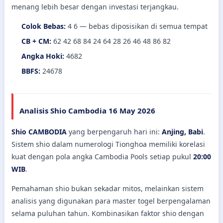
menang lebih besar dengan investasi terjangkau.
Colok Bebas:
4 6 — bebas diposisikan di semua tempat
CB + CM:
62 42 68 84 24 64 28 26 46 48 86 82
Angka Hoki:
4682
BBFS:
24678
Analisis Shio Cambodia 16 May 2026
Shio CAMBODIA
yang berpengaruh hari ini:
Anjing, Babi
.
Sistem shio dalam numerologi Tionghoa memiliki korelasi
kuat dengan pola angka Cambodia Pools setiap pukul
20:00
WIB
.
Pemahaman shio bukan sekadar mitos, melainkan sistem
analisis yang digunakan para master togel berpengalaman
selama puluhan tahun. Kombinasikan faktor shio dengan