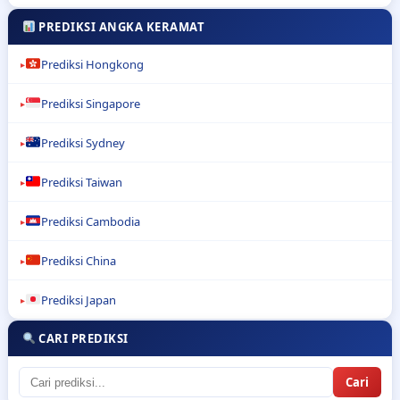
PREDIKSI ANGKA KERAMAT
Prediksi Hongkong
▸
Prediksi Singapore
▸
Prediksi Sydney
▸
Prediksi Taiwan
▸
Prediksi Cambodia
▸
Prediksi China
▸
Prediksi Japan
▸
CARI PREDIKSI
Cari