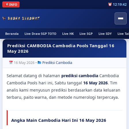
Selamat datan
12:19:42
INFO
Beranda
Live Draw SGP TOTO
Live HK
Live SGP
Live SDY
Live T
Prediksi CAMBODIA Cambodia Pools Tanggal 16
May 2026
16 May 2026 •
Prediksi Cambodia
Selamat datang di halaman
prediksi cambodia
Cambodia
Cambodia Pools hari ini, Sabtu tanggal
16 May 2026
. Tim
analis kami menyusun prediksi berdasarkan data keluaran
terbaru, paito warna, dan metode numerologi terpercaya.
Angka Main Cambodia Hari Ini 16 May 2026