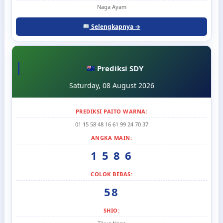
Naga Ayam
Selengkapnya →
Prediksi SDY
Saturday, 08 August 2026
PREDIKSI PAITO WARNA:
01 15 58 48 16 61 99 24 70 37
ANGKA MAIN:
1 5 8 6
COLOK BEBAS:
58
SHIO: