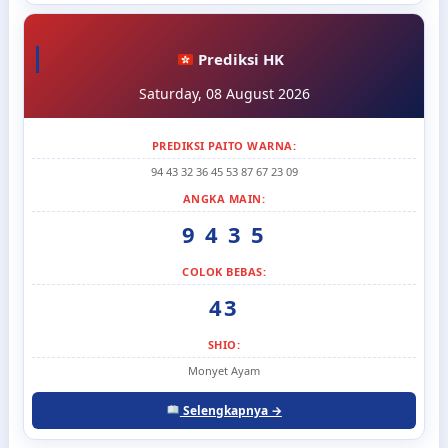
Prediksi HK
Saturday, 08 August 2026
PREDIKSI PAITO WARNA:
94 43 32 36 45 53 87 67 23 09
ANGKA MAIN:
9 4 3 5
COLOK BEBAS:
43
SHIO:
Monyet Ayam
Selengkapnya →