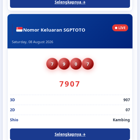
Selengkapnya →
● LIVE
Nomor Keluaran SGPTOTO
Saturday, 08 August 2026
7
9
0
7
7907
3D
907
2D
07
Shio
Kambing
Selengkapnya →