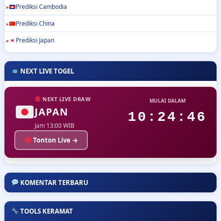
Prediksi Cambodia
Prediksi China
Prediksi Japan
NEXT LIVE TOGEL
NEXT LIVE DRAW
MULAI DALAM
JAPAN
10:24:45
Jam 13:00 WIB
Tonton Live →
KOMENTAR TERBARU
TOOLS KERAMAT