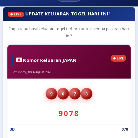
UPDATE KELUARAN TOGEL HARI INI!
● LIVE
Ingin tahu hasil keluaran togel terbaru untuk semua pasaran hari
ini?
● LIVE
Nomor Keluaran JAPAN
Saturday, 08 August 2026
9
0
7
8
9078
3D
078