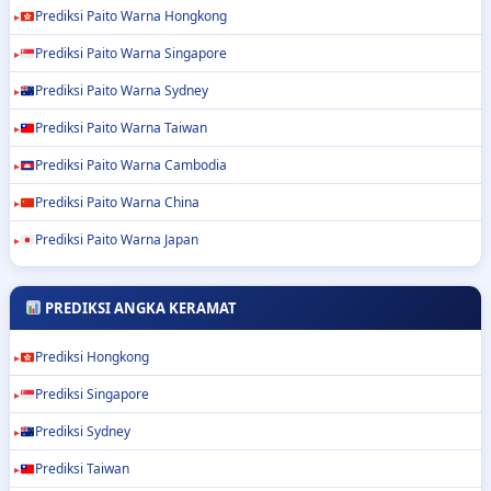
Prediksi Paito Warna Hongkong
Prediksi Paito Warna Singapore
Prediksi Paito Warna Sydney
Prediksi Paito Warna Taiwan
Prediksi Paito Warna Cambodia
Prediksi Paito Warna China
Prediksi Paito Warna Japan
PREDIKSI ANGKA KERAMAT
Prediksi Hongkong
Prediksi Singapore
Prediksi Sydney
Prediksi Taiwan