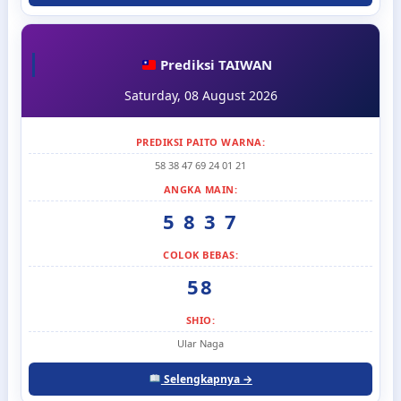
Prediksi TAIWAN
Saturday, 08 August 2026
PREDIKSI PAITO WARNA:
58 38 47 69 24 01 21
ANGKA MAIN:
5 8 3 7
COLOK BEBAS:
58
SHIO:
Ular Naga
Selengkapnya →