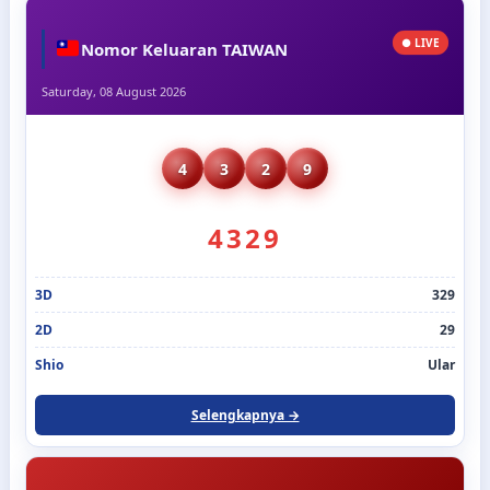
● LIVE
Nomor Keluaran TAIWAN
Saturday, 08 August 2026
4
3
2
9
4329
3D
329
2D
29
Shio
Ular
Selengkapnya →